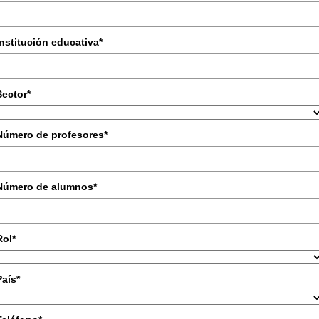
Institución educativa*
Sector*
Número de profesores*
Número de alumnos*
Rol*
País*